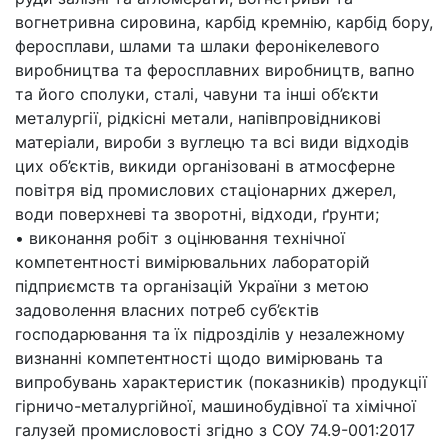
вогнетривна сировина, карбід кремнію, карбід бору,
феросплави, шлами та шлаки феронікелевого
виробництва та феросплавних виробництв, вапно
та його сполуки, сталі, чавуни та інші об’єкти
металургії, рідкісні метали, напівпровідникові
матеріали, вироби з вуглецю та всі види відходів
цих об’єктів, викиди організовані в атмосферне
повітря від промислових стаціонарних джерел,
води поверхневі та зворотні, відходи, ґрунти;
• виконання робіт з оцінювання технічної
компетентності вимірювальних лабораторій
підприємств та організацій України з метою
задоволення власних потреб суб’єктів
господарювання та їх підрозділів у незалежному
визнанні компетентності щодо вимірювань та
випробувань характеристик (показників) продукції
гірничо-металургійної, машинобудівної та хімічної
галузей промисловості згідно з СОУ 74.9-001:2017