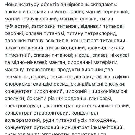
Номенклатуру об’єктів вимірювань складають:
алюміній і сплави на його основі; магній первинний;
магній гранульований, магнієві сплави, титан
губчастий, заготовки титанові, відливки титанові
фасонні, сплави титанові, титану тетрахлорид,
порошки титану всіх типів, концентрат титановий,
шлак титановий, титан йодидний, діоксид титану
пігментний, сплави титанові; нікель, сплави нікелеві
та мідно-нікелеві; манган, сировинні матеріали
мангану, технологічні продукти виробництва
германію; діоксид германію; діоксид гафнію, гафнію
хлороксид; скандію оксид, скандійвмісні сполуки;
концентрат цирконовий, цирконій і цирконійвмісні
сполуки; боксити різних родовищ, глинозем,
електрокорунд, , концентрат дистен-силіманітовий,
концентрат ставролітовий, концентрат
вольфрамовий, руди титанові усіх походжень,
концентрат рутиловий, концентрат ільменітовий,
руди залізні та агломерати, вогнетриви та