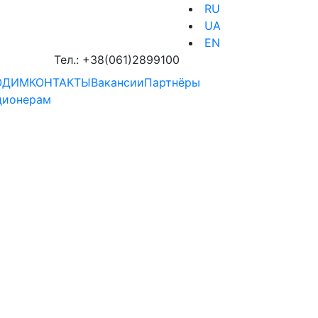
RU
UA
EN
Тел.:
+38(061)2899100
ОДИМ
КОНТАКТЫ
Вакансии
Партнёры
ционерам