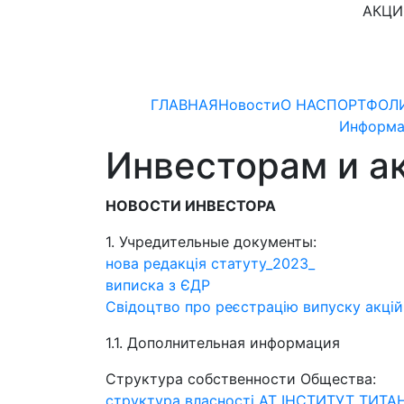
АКЦИ
ГЛАВНАЯ
Новости
О НАС
ПОРТФОЛ
Информа
Инвесторам и а
НОВОСТИ ИНВЕСТОРА
1. Учредительные документы:
нова редакція статуту_2023_
виписка з ЄДР
Свідоцтво про реєстрацію випуску акцій
1.1. Дополнительная информация
Структура собственности Общества:
структура власності АТ ІНСТИТУТ ТИТА