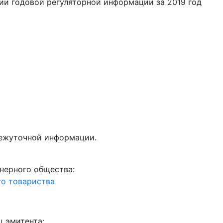
и годовой регуляторной информации за 2019 год
межуточной информации.
онерного общества:
го товариства
ц эмитента: